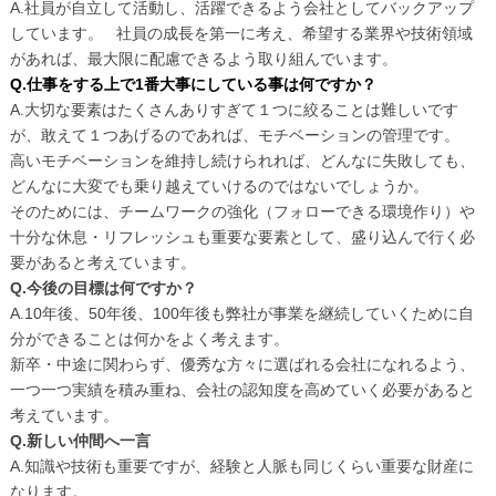
A.社員が自立して活動し、活躍できるよう会社としてバックアップ
しています。 社員の成長を第一に考え、希望する業界や技術領域
があれば、最大限に配慮できるよう取り組んでいます。
Q.仕事をする上で1番大事にしている事は何ですか？
A.大切な要素はたくさんありすぎて１つに絞ることは難しいです
が、敢えて１つあげるのであれば、モチベーションの管理です。
高いモチベーションを維持し続けられれば、どんなに失敗しても、
どんなに大変でも乗り越えていけるのではないでしょうか。
そのためには、チームワークの強化（フォローできる環境作り）や
十分な休息・リフレッシュも重要な要素として、盛り込んで行く必
要があると考えています。
Q.今後の目標は何ですか？
A.10年後、50年後、100年後も弊社が事業を継続していくために自
分ができることは何かをよく考えます。
新卒・中途に関わらず、優秀な方々に選ばれる会社になれるよう、
一つ一つ実績を積み重ね、会社の認知度を高めていく必要があると
考えています。
Q.新しい仲間へ一言
A.知識や技術も重要ですが、経験と人脈も同じくらい重要な財産に
なります。